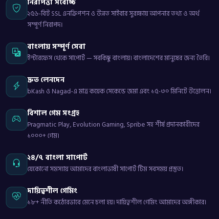
নিরাপত্তা সর্বোচ্চ
২৫৬-বিট SSL এনক্রিপশন ও উন্নত সাইবার সুরক্ষায় আপনার তথ্য ও অর্থ
সম্পূর্ণ নিরাপদ।
বাংলায় সম্পূর্ণ সেবা
ইন্টারফেস থেকে সাপোর্ট — সবকিছু বাংলায়। বাংলাদেশের মানুষের জন্য তৈরি।
দ্রুত লেনদেন
bKash ও Nagad-এ মাত্র কয়েক সেকেন্ডে জমা এবং ১৫-৩০ মিনিটে উত্তোলন।
বিশাল গেম সংগ্রহ
Pragmatic Play, Evolution Gaming, Spribe সহ শীর্ষ প্রদানকারীদের
১০০০+ গেম।
২৪/৭ বাংলা সাপোর্ট
যেকোনো সমস্যায় আমাদের বাংলাভাষী সাপোর্ট টিম সবসময় প্রস্তুত।
দায়িত্বশীল গেমিং
১৮+ নীতি কঠোরভাবে মেনে চলা হয়। দায়িত্বশীল গেমিং আমাদের অঙ্গীকার।