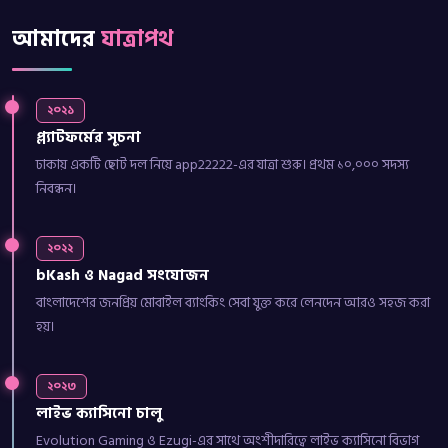
আমাদের
যাত্রাপথ
২০২১
প্ল্যাটফর্মের সূচনা
ঢাকায় একটি ছোট দল নিয়ে app22222-এর যাত্রা শুরু। প্রথম ১০,০০০ সদস্য
নিবন্ধন।
২০২২
bKash ও Nagad সংযোজন
বাংলাদেশের জনপ্রিয় মোবাইল ব্যাংকিং সেবা যুক্ত করে লেনদেন আরও সহজ করা
হয়।
২০২৩
লাইভ ক্যাসিনো চালু
Evolution Gaming ও Ezugi-এর সাথে অংশীদারিত্বে লাইভ ক্যাসিনো বিভাগ