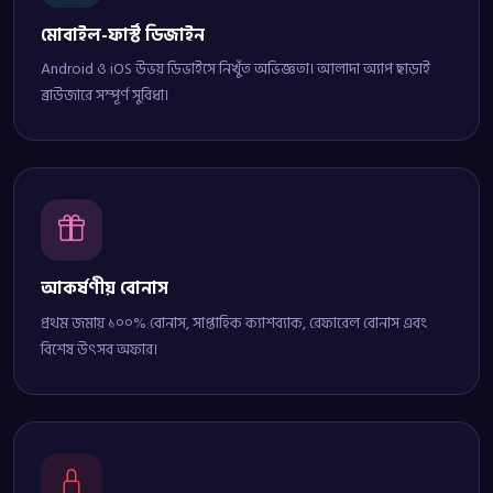
মোবাইল-ফার্স্ট ডিজাইন
Android ও iOS উভয় ডিভাইসে নিখুঁত অভিজ্ঞতা। আলাদা অ্যাপ ছাড়াই
ব্রাউজারে সম্পূর্ণ সুবিধা।
আকর্ষণীয় বোনাস
প্রথম জমায় ১০০% বোনাস, সাপ্তাহিক ক্যাশব্যাক, রেফারেল বোনাস এবং
বিশেষ উৎসব অফার।