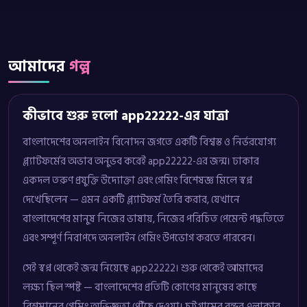
আমাদের
গল্প
কীভাবে শুরু হলো app22222-এর যাত্রা
বাংলাদেশের অনলাইন বিনোদন জগতে একটি বিশ্বস্ত ও নির্ভরযোগ্য
প্ল্যাটফর্মের অভাব অনুভব করেই app22222-এর জন্ম। ঢাকার
একদল তরুণ প্রযুক্তি উদ্যোক্তা এবং গেমিং বিশেষজ্ঞ মিলে স্বপ্ন
দেখেছিলেন — এমন একটি প্ল্যাটফর্ম তৈরি করার, যেখানে
বাংলাদেশের মানুষ নিজের ভাষায়, নিজের পরিচিত পেমেন্ট পদ্ধতিতে
এবং সম্পূর্ণ নিরাপদে অনলাইন গেমিং উপভোগ করতে পারবেন।
সেই স্বপ্ন থেকেই জন্ম নিয়েছে app22222। শুরু থেকেই আমাদের
লক্ষ্য ছিল স্পষ্ট — বাংলাদেশের প্রতিটি কোণের মানুষের কাছে
বিশ্বমানের গেমিং অভিজ্ঞতা পৌঁছে দেওয়া। চট্টগ্রামের বন্দর এলাকার