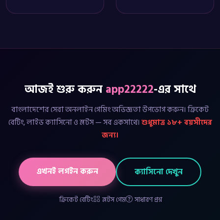
আজই শুরু করুন
app22222
-এর সাথে
বাংলাদেশের সেরা অনলাইন গেমিং অভিজ্ঞতা উপভোগ করুন। ক্রিকেট
বেটিং, লাইভ ক্যাসিনো ও স্লটস — সব একসাথে।
শুধুমাত্র ১৮+ বয়সীদের
জন্য।
এখনই লগইন করুন
ক্যাসিনো দেখুন
ক্রিকেট বেটিং
স্লটস গেম
সাধারণ প্রশ্ন