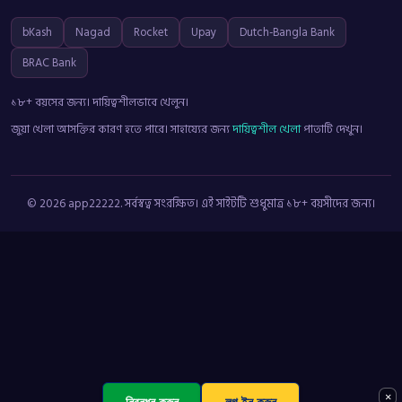
bKash
Nagad
Rocket
Upay
Dutch-Bangla Bank
BRAC Bank
১৮+ বয়সের জন্য। দায়িত্বশীলভাবে খেলুন।
জুয়া খেলা আসক্তির কারণ হতে পারে। সাহায্যের জন্য
দায়িত্বশীল খেলা
পাতাটি দেখুন।
© 2026 app22222. সর্বস্বত্ব সংরক্ষিত। এই সাইটটি শুধুমাত্র ১৮+ বয়সীদের জন্য।
×
নিবন্ধন করুন
লগ ইন করুন