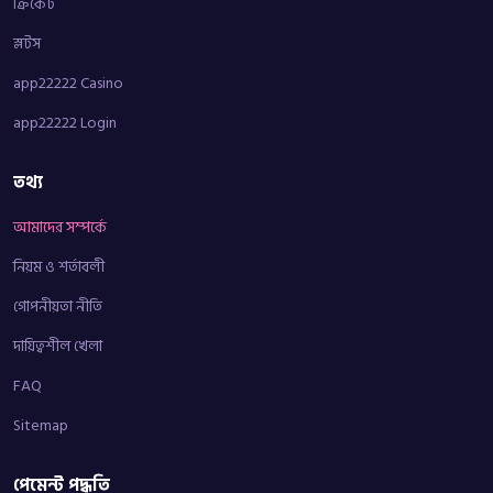
ক্রিকেট
স্লটস
app22222 Casino
app22222 Login
তথ্য
আমাদের সম্পর্কে
নিয়ম ও শর্তাবলী
গোপনীয়তা নীতি
দায়িত্বশীল খেলা
FAQ
Sitemap
পেমেন্ট পদ্ধতি